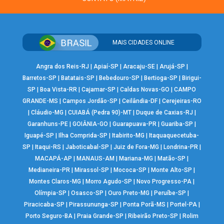
MAIS CIDADES ONLINE
Angra dos Reis-RJ
|
Apiaí-SP
|
Aracaju-SE
|
Arujá-SP
|
Barretos-SP
|
Batatais-SP
|
Bebedouro-SP
|
Bertioga-SP
|
Birigui-
SP
|
Boa Vista-RR
|
Cajamar-SP
|
Caldas Novas-GO
|
CAMPO
GRANDE-MS
|
Campos Jordão-SP
|
Ceilândia-DF
|
Cerejeiras-RO
|
Cláudio-MG
|
CUIABÁ (Pedra 90)-MT
|
Duque de Caxias-RJ
|
Garanhuns-PE
|
GOIÂNIA-GO
|
Guarapuava-PR
|
Guariba-SP
|
Iguapé-SP
|
Ilha Comprida-SP
|
Itabirito-MG
|
Itaquaquecetuba-
SP
|
Itaqui-RS
|
Jaboticabal-SP
|
Juiz de Fora-MG
|
Londrina-PR
|
MACAPÁ-AP
|
MANAUS-AM
|
Mariana-MG
|
Matão-SP
|
Medianeira-PR
|
Mirassol-SP
|
Mococa-SP
|
Monte Alto-SP
|
Montes Claros-MG
|
Morro Agudo-SP
|
Novo Progresso-PA
|
Olímpia-SP
|
Osasco-SP
|
Ouro Preto-MG
|
Peruíbe-SP
|
Piracicaba-SP
|
Pirassununga-SP
|
Ponta Porã-MS
|
Portel-PA
|
Porto Seguro-BA
|
Praia Grande-SP
|
Ribeirão Preto-SP
|
Rolim