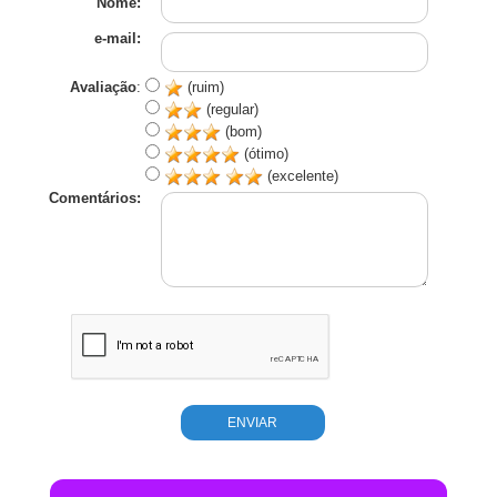
Nome:
e-mail:
Avaliação
:
(ruim)
(regular)
(bom)
(ótimo)
(excelente)
Comentários: