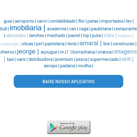
guia |
aeroporto |
carro |
contabilidade |
flor |
patas |
importados |
lev |
imobiliaria |
bull |
academia |
van |
vaga |
paulistana |
restaurante
clara |
|
alexandre |
lanches |
machado |
pastel |
top |
puta |
imperio |
amaral |
oticas |
pet |
pastelaria |
tenis |
line |
construcao |
convenção |
jeorge |
imagens
cheiros |
açougue |
m |
|
' |
borracharia |
crianca |
|
skill |
taxi |
vans |
distribuidora |
premium |
pesca |
supermercado |
aeropo |
padaria |
novilha |
BAIXE NOSSO APLICATIVO