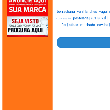
borracharia |
van |
lanches |
vaga |
amaral |
pastelaria |
convenção |
flor |
oticas |
machado |
novilha 