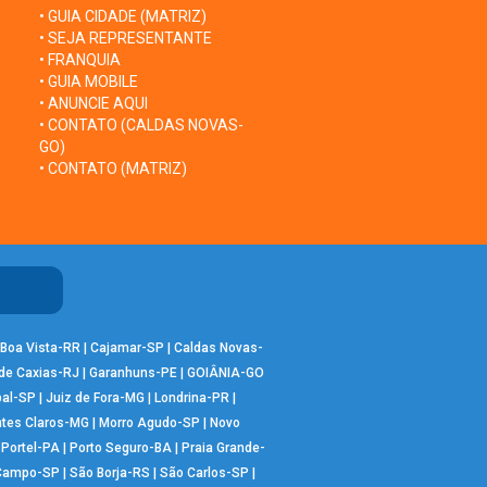
• GUIA CIDADE (MATRIZ)
• SEJA REPRESENTANTE
• FRANQUIA
• GUIA MOBILE
• ANUNCIE AQUI
• CONTATO (CALDAS NOVAS-
GO)
• CONTATO (MATRIZ)
Boa Vista-RR
|
Cajamar-SP
|
Caldas Novas-
de Caxias-RJ
|
Garanhuns-PE
|
GOIÂNIA-GO
bal-SP
|
Juiz de Fora-MG
|
Londrina-PR
|
tes Claros-MG
|
Morro Agudo-SP
|
Novo
|
Portel-PA
|
Porto Seguro-BA
|
Praia Grande-
 Campo-SP
|
São Borja-RS
|
São Carlos-SP
|