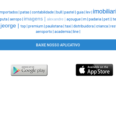
imobiliar
importados |
patas |
contabilidade |
bull |
pastel |
guia |
lev |
imagens |
puta |
aeropo |
alexandre |
açougue |
m |
padaria |
pet |
|
te
jeorge |
|
top |
premium |
paulistana |
taxi |
distribuidora |
crianca |
res
aeroporto |
academia |
line |
BAIXE NOSSO APLICATIVO