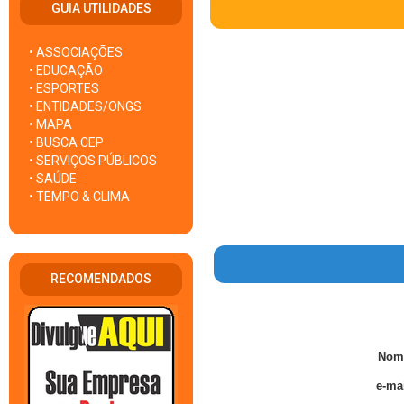
GUIA UTILIDADES
• ASSOCIAÇÕES
• EDUCAÇÃO
• ESPORTES
• ENTIDADES/ONGS
• MAPA
• BUSCA CEP
• SERVIÇOS PÚBLICOS
• SAÚDE
• TEMPO & CLIMA
RECOMENDADOS
Nom
e-mai