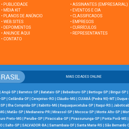
• PUBLICIDADE
• ASSINANTES (EMPRESARIAL)
• MÍDIA KIT
• EVENTOS E CIA
• PLANOS DE ANÚNCIO
• CLASSIFICADOS
• WEB SITES
• EMPREGOS
• DEPOIMENTOS
• CURRÍCULOS
• ANUNCIE AQUI
• REPRESENTANTES
• CONTATO
MAIS CIDADES ONLINE
|
Arujá-SP
|
Barretos-SP
|
Batatais-SP
|
Bebedouro-SP
|
Bertioga-SP
|
Birigui-SP
|
-SP
|
Ceilândia-DF
|
Cerejeiras-RO
|
Cláudio-MG
|
CUIABÁ (Pedra 90)-MT
|
Duque 
-SP
|
Ilha Comprida-SP
|
Itabirito-MG
|
Itaquaquecetuba-SP
|
Itaqui-RS
|
Jabotica
-MG
|
Matão-SP
|
Medianeira-PR
|
Mirassol-SP
|
Mococa-SP
|
Monte Alto-SP
|
Mon
uro Preto-MG
|
Peruíbe-SP
|
Piracicaba-SP
|
Pirassununga-SP
|
Ponta Porã-MS
RO
|
Salto-SP
|
SALVADOR-BA
|
Samambaia-DF
|
Santa Maria-RS
|
São Bernardo