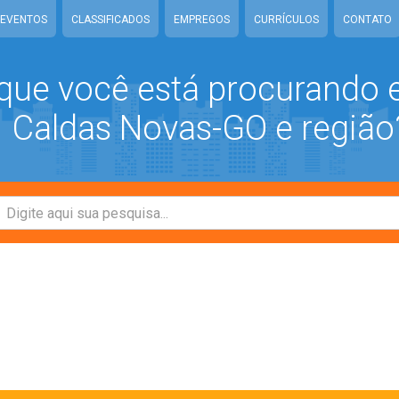
EVENTOS
CLASSIFICADOS
EMPREGOS
CURRÍCULOS
CONTATO
que você está procurando
Caldas Novas-GO e região