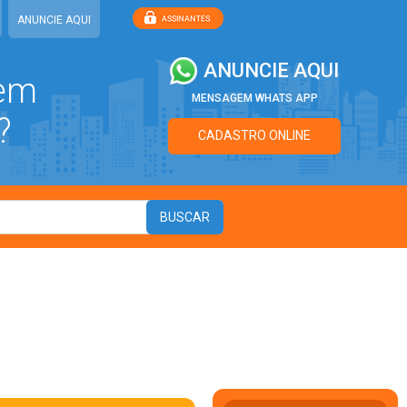
ANUNCIE AQUI
ANUNCIE AQUI
 em
MENSAGEM WHATS APP
?
CADASTRO ONLINE