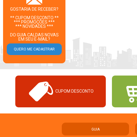
GOSTARIA DE RECEBER?
** CUPOM DESCONTO **
*** PROMOÇÕES ***
*** NOVIDADES ***
DO GUIA CALDAS NOVAS
EM SEU E-MAIL?
CUPOM DESCONTO
GUIA