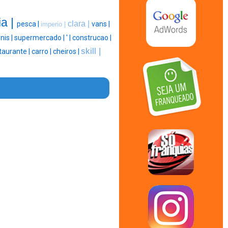
ia |
clara |
pesca |
vans |
imperio |
nis |
supermercado |
' |
construcao |
skill |
taurante |
carro |
cheiros |