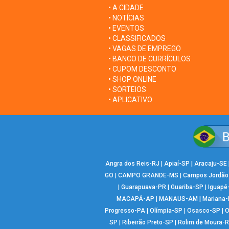
• A CIDADE
• NOTÍCIAS
• EVENTOS
• CLASSIFICADOS
• VAGAS DE EMPREGO
• BANCO DE CURRÍCULOS
• CUPOM DESCONTO
• SHOP ONLINE
• SORTEIOS
• APLICATIVO
Angra dos Reis-RJ
|
Apiaí-SP
|
Aracaju-SE
GO
|
CAMPO GRANDE-MS
|
Campos Jordão
|
Guarapuava-PR
|
Guariba-SP
|
Iguapé
MACAPÁ-AP
|
MANAUS-AM
|
Mariana
Progresso-PA
|
Olímpia-SP
|
Osasco-SP
|
O
SP
|
Ribeirão Preto-SP
|
Rolim de Moura-