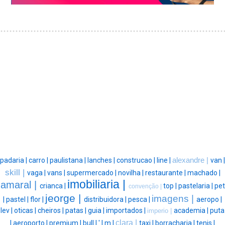
padaria |
carro |
paulistana |
lanches |
construcao |
line |
alexandre |
van |
skill |
vaga |
vans |
supermercado |
novilha |
restaurante |
machado |
imobiliaria |
amaral |
crianca |
top |
pastelaria |
pet
convenção |
jeorge |
imagens |
|
pastel |
flor |
distribuidora |
pesca |
aeropo |
lev |
oticas |
cheiros |
patas |
guia |
importados |
academia |
puta
imperio |
clara |
|
aeroporto |
premium |
bull |
' |
m |
taxi |
borracharia |
tenis |