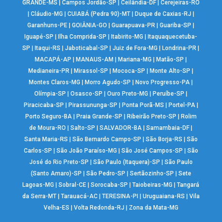
GRANDE-MS
|
Campos Jordão-SP
|
Ceilândia-DF
|
Cerejeiras-RO
|
Cláudio-MG
|
CUIABÁ (Pedra 90)-MT
|
Duque de Caxias-RJ
|
Garanhuns-PE
|
GOIÂNIA-GO
|
Guarapuava-PR
|
Guariba-SP
|
Iguapé-SP
|
Ilha Comprida-SP
|
Itabirito-MG
|
Itaquaquecetuba-
SP
|
Itaqui-RS
|
Jaboticabal-SP
|
Juiz de Fora-MG
|
Londrina-PR
|
MACAPÁ-AP
|
MANAUS-AM
|
Mariana-MG
|
Matão-SP
|
Medianeira-PR
|
Mirassol-SP
|
Mococa-SP
|
Monte Alto-SP
|
Montes Claros-MG
|
Morro Agudo-SP
|
Novo Progresso-PA
|
Olímpia-SP
|
Osasco-SP
|
Ouro Preto-MG
|
Peruíbe-SP
|
Piracicaba-SP
|
Pirassununga-SP
|
Ponta Porã-MS
|
Portel-PA
|
Porto Seguro-BA
|
Praia Grande-SP
|
Ribeirão Preto-SP
|
Rolim
de Moura-RO
|
Salto-SP
|
SALVADOR-BA
|
Samambaia-DF
|
Santa Maria-RS
|
São Bernardo Campo-SP
|
São Borja-RS
|
São
Carlos-SP
|
São João Paraíso-MG
|
São José Campos-SP
|
São
José do Rio Preto-SP
|
São Paulo (Itaquera)-SP
|
São Paulo
(Santo Amaro)-SP
|
São Pedro-SP
|
Sertãozinho-SP
|
Sete
Lagoas-MG
|
Sobral-CE
|
Sorocaba-SP
|
Taiobeiras-MG
|
Tangará
da Serra-MT
|
Tarauacá-AC
|
TERESINA-PI
|
Uruguaiana-RS
|
Vila
Velha-ES
|
Volta Redonda-RJ
|
Zona da Mata-MG