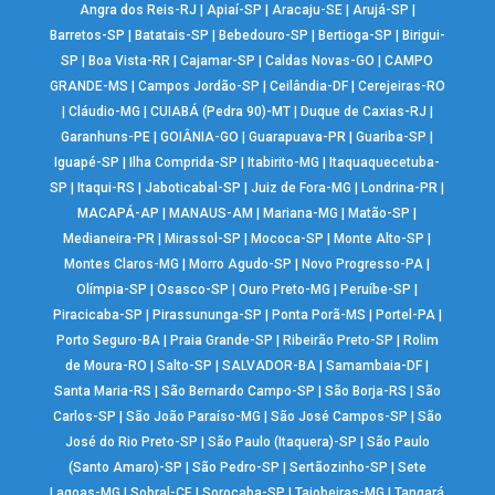
Angra dos Reis-RJ
|
Apiaí-SP
|
Aracaju-SE
|
Arujá-SP
|
Barretos-SP
|
Batatais-SP
|
Bebedouro-SP
|
Bertioga-SP
|
Birigui-
SP
|
Boa Vista-RR
|
Cajamar-SP
|
Caldas Novas-GO
|
CAMPO
GRANDE-MS
|
Campos Jordão-SP
|
Ceilândia-DF
|
Cerejeiras-RO
|
Cláudio-MG
|
CUIABÁ (Pedra 90)-MT
|
Duque de Caxias-RJ
|
Garanhuns-PE
|
GOIÂNIA-GO
|
Guarapuava-PR
|
Guariba-SP
|
Iguapé-SP
|
Ilha Comprida-SP
|
Itabirito-MG
|
Itaquaquecetuba-
SP
|
Itaqui-RS
|
Jaboticabal-SP
|
Juiz de Fora-MG
|
Londrina-PR
|
MACAPÁ-AP
|
MANAUS-AM
|
Mariana-MG
|
Matão-SP
|
Medianeira-PR
|
Mirassol-SP
|
Mococa-SP
|
Monte Alto-SP
|
Montes Claros-MG
|
Morro Agudo-SP
|
Novo Progresso-PA
|
Olímpia-SP
|
Osasco-SP
|
Ouro Preto-MG
|
Peruíbe-SP
|
Piracicaba-SP
|
Pirassununga-SP
|
Ponta Porã-MS
|
Portel-PA
|
Porto Seguro-BA
|
Praia Grande-SP
|
Ribeirão Preto-SP
|
Rolim
de Moura-RO
|
Salto-SP
|
SALVADOR-BA
|
Samambaia-DF
|
Santa Maria-RS
|
São Bernardo Campo-SP
|
São Borja-RS
|
São
Carlos-SP
|
São João Paraíso-MG
|
São José Campos-SP
|
São
José do Rio Preto-SP
|
São Paulo (Itaquera)-SP
|
São Paulo
(Santo Amaro)-SP
|
São Pedro-SP
|
Sertãozinho-SP
|
Sete
Lagoas-MG
|
Sobral-CE
|
Sorocaba-SP
|
Taiobeiras-MG
|
Tangará