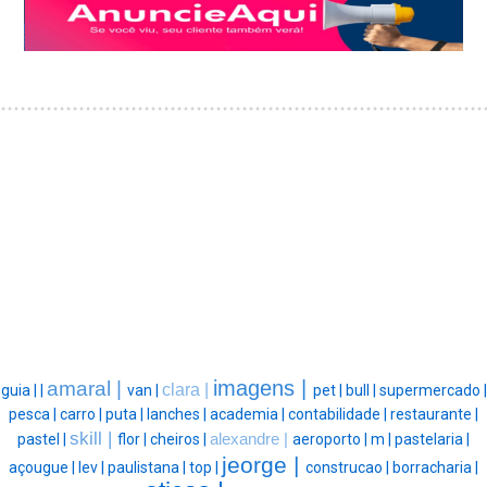
imagens |
amaral |
clara |
guia |
|
van |
pet |
bull |
supermercado |
pesca |
carro |
puta |
lanches |
academia |
contabilidade |
restaurante |
skill |
pastel |
flor |
cheiros |
alexandre |
aeroporto |
m |
pastelaria |
jeorge |
açougue |
lev |
paulistana |
top |
construcao |
borracharia |