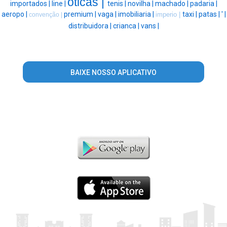
oticas |
importados |
line |
tenis |
novilha |
machado |
padaria |
aeropo |
premium |
vaga |
imobiliaria |
taxi |
patas |
' |
imperio |
convenção |
distribuidora |
crianca |
vans |
BAIXE NOSSO APLICATIVO