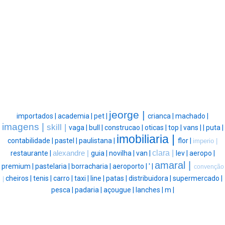
jeorge |
importados |
academia |
pet |
crianca |
machado |
imagens |
skill |
vaga |
bull |
construcao |
oticas |
top |
vans |
|
puta |
imobiliaria |
contabilidade |
pastel |
paulistana |
flor |
imperio |
clara |
restaurante |
alexandre |
guia |
novilha |
van |
lev |
aeropo |
amaral |
premium |
pastelaria |
borracharia |
aeroporto |
' |
convenção
cheiros |
tenis |
carro |
taxi |
line |
patas |
distribuidora |
supermercado |
|
pesca |
padaria |
açougue |
lanches |
m |