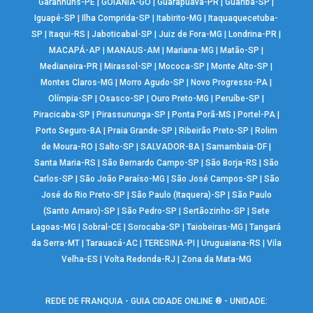
Garanhuns-PE
|
GOIÂNIA-GO
|
Guarapuava-PR
|
Guariba-SP
|
Iguapé-SP
|
Ilha Comprida-SP
|
Itabirito-MG
|
Itaquaquecetuba-
SP
|
Itaqui-RS
|
Jaboticabal-SP
|
Juiz de Fora-MG
|
Londrina-PR
|
MACAPÁ-AP
|
MANAUS-AM
|
Mariana-MG
|
Matão-SP
|
Medianeira-PR
|
Mirassol-SP
|
Mococa-SP
|
Monte Alto-SP
|
Montes Claros-MG
|
Morro Agudo-SP
|
Novo Progresso-PA
|
Olímpia-SP
|
Osasco-SP
|
Ouro Preto-MG
|
Peruíbe-SP
|
Piracicaba-SP
|
Pirassununga-SP
|
Ponta Porã-MS
|
Portel-PA
|
Porto Seguro-BA
|
Praia Grande-SP
|
Ribeirão Preto-SP
|
Rolim
de Moura-RO
|
Salto-SP
|
SALVADOR-BA
|
Samambaia-DF
|
Santa Maria-RS
|
São Bernardo Campo-SP
|
São Borja-RS
|
São
Carlos-SP
|
São João Paraíso-MG
|
São José Campos-SP
|
São
José do Rio Preto-SP
|
São Paulo (Itaquera)-SP
|
São Paulo
(Santo Amaro)-SP
|
São Pedro-SP
|
Sertãozinho-SP
|
Sete
Lagoas-MG
|
Sobral-CE
|
Sorocaba-SP
|
Taiobeiras-MG
|
Tangará
da Serra-MT
|
Tarauacá-AC
|
TERESINA-PI
|
Uruguaiana-RS
|
Vila
Velha-ES
|
Volta Redonda-RJ
|
Zona da Mata-MG
REDE DE FRANQUIA - GUIA CIDADE ONLINE ® - UNIDADE: