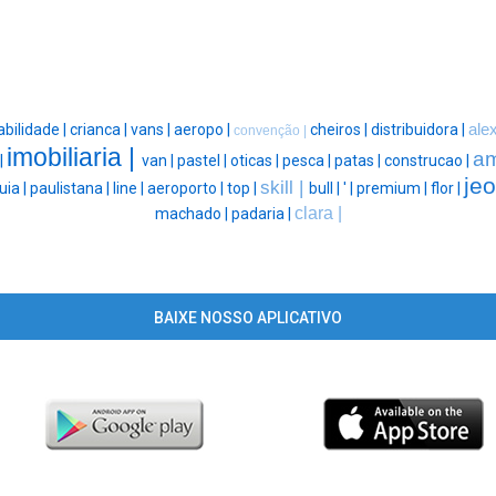
abilidade |
crianca |
vans |
aeropo |
cheiros |
distribuidora |
ale
convenção |
imobiliaria |
am
|
van |
pastel |
oticas |
pesca |
patas |
construcao |
jeo
skill |
uia |
paulistana |
line |
aeroporto |
top |
bull |
' |
premium |
flor |
clara |
machado |
padaria |
BAIXE NOSSO APLICATIVO