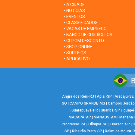
• A CIDADE
• NOTÍCIAS
• EVENTOS
• CLASSIFICADOS
• VAGAS DE EMPREGO
• BANCO DE CURRÍCULOS
• CUPOM DESCONTO
• SHOP ONLINE
• SORTEIOS
• APLICATIVO
Angra dos Reis-RJ
|
Apiaí-SP
|
Aracaju-SE
GO
|
CAMPO GRANDE-MS
|
Campos Jordão
|
Guarapuava-PR
|
Guariba-SP
|
Iguapé
MACAPÁ-AP
|
MANAUS-AM
|
Mariana
Progresso-PA
|
Olímpia-SP
|
Osasco-SP
|
O
SP
|
Ribeirão Preto-SP
|
Rolim de Moura-