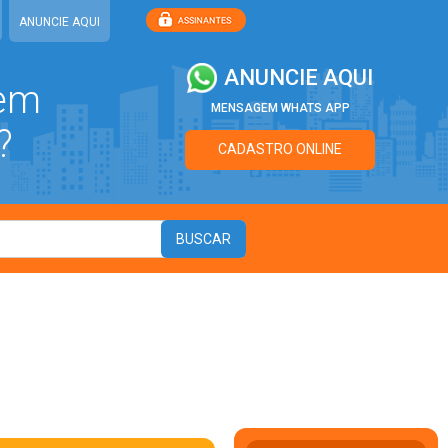
ANUNCIE AQUI
ANUNCIE AQUI
 em
MENSAGEM WHATS APP
?
CADASTRO ONLINE