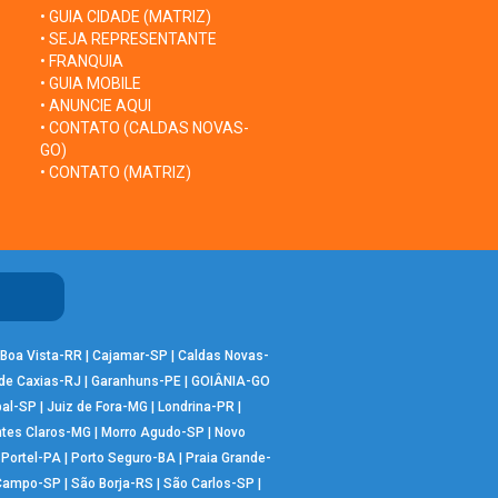
• GUIA CIDADE (MATRIZ)
• SEJA REPRESENTANTE
• FRANQUIA
• GUIA MOBILE
• ANUNCIE AQUI
• CONTATO (CALDAS NOVAS-
GO)
• CONTATO (MATRIZ)
Boa Vista-RR
|
Cajamar-SP
|
Caldas Novas-
de Caxias-RJ
|
Garanhuns-PE
|
GOIÂNIA-GO
bal-SP
|
Juiz de Fora-MG
|
Londrina-PR
|
tes Claros-MG
|
Morro Agudo-SP
|
Novo
|
Portel-PA
|
Porto Seguro-BA
|
Praia Grande-
 Campo-SP
|
São Borja-RS
|
São Carlos-SP
|