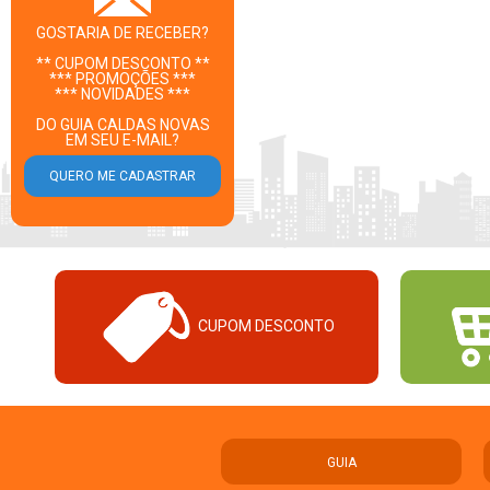
GOSTARIA DE RECEBER?
** CUPOM DESCONTO **
*** PROMOÇÕES ***
*** NOVIDADES ***
DO GUIA CALDAS NOVAS
EM SEU E-MAIL?
CUPOM DESCONTO
GUIA