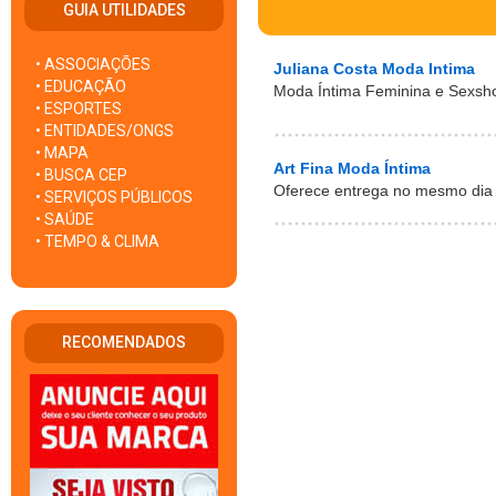
GUIA UTILIDADES
• ASSOCIAÇÕES
Juliana Costa Moda Intima
• EDUCAÇÃO
Moda Íntima Feminina e Sexsh
• ESPORTES
• ENTIDADES/ONGS
• MAPA
Art Fina Moda Íntima
• BUSCA CEP
Oferece entrega no mesmo dia
• SERVIÇOS PÚBLICOS
• SAÚDE
• TEMPO & CLIMA
RECOMENDADOS