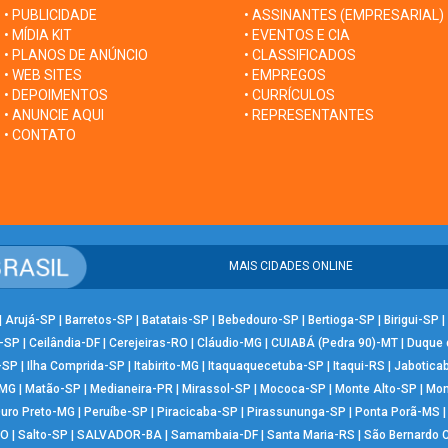
• PUBLICIDADE
• ASSINANTES (EMPRESARIAL)
• MÍDIA KIT
• EVENTOS E CIA
• PLANOS DE ANÚNCIO
• CLASSIFICADOS
• WEB SITES
• EMPREGOS
• DEPOIMENTOS
• CURRÍCULOS
• ANUNCIE AQUI
• REPRESENTANTES
• CONTATO
MAIS CIDADES ONLINE
|
Arujá-SP
|
Barretos-SP
|
Batatais-SP
|
Bebedouro-SP
|
Bertioga-SP
|
Birigui-SP
|
-SP
|
Ceilândia-DF
|
Cerejeiras-RO
|
Cláudio-MG
|
CUIABÁ (Pedra 90)-MT
|
Duque 
-SP
|
Ilha Comprida-SP
|
Itabirito-MG
|
Itaquaquecetuba-SP
|
Itaqui-RS
|
Jabotica
-MG
|
Matão-SP
|
Medianeira-PR
|
Mirassol-SP
|
Mococa-SP
|
Monte Alto-SP
|
Mon
uro Preto-MG
|
Peruíbe-SP
|
Piracicaba-SP
|
Pirassununga-SP
|
Ponta Porã-MS
RO
|
Salto-SP
|
SALVADOR-BA
|
Samambaia-DF
|
Santa Maria-RS
|
São Bernardo