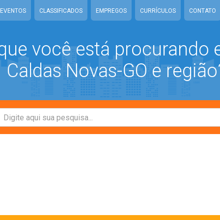
EVENTOS
CLASSIFICADOS
EMPREGOS
CURRÍCULOS
CONTATO
que você está procurando
Caldas Novas-GO e região