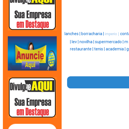
lanches |
borracharia |
cont
imperio |
|
lev |
novilha |
supermercado |
m 
restaurante |
tenis |
academia |
g