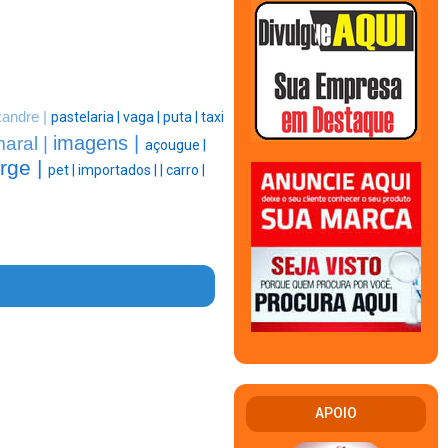
xandre |
pastelaria |
vaga |
puta |
taxi
imagens |
aral |
açougue |
rge |
pet |
importados |
|
carro |
APOIO