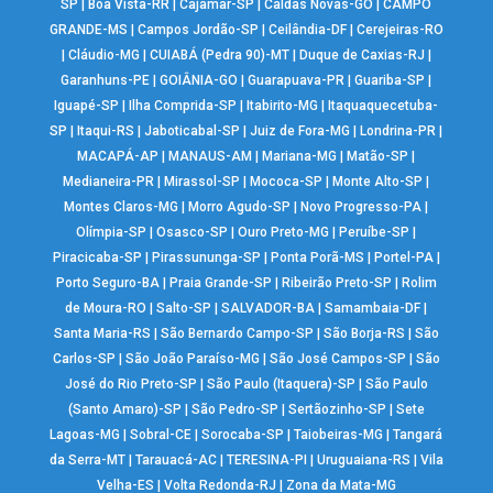
SP
|
Boa Vista-RR
|
Cajamar-SP
|
Caldas Novas-GO
|
CAMPO
GRANDE-MS
|
Campos Jordão-SP
|
Ceilândia-DF
|
Cerejeiras-RO
|
Cláudio-MG
|
CUIABÁ (Pedra 90)-MT
|
Duque de Caxias-RJ
|
Garanhuns-PE
|
GOIÂNIA-GO
|
Guarapuava-PR
|
Guariba-SP
|
Iguapé-SP
|
Ilha Comprida-SP
|
Itabirito-MG
|
Itaquaquecetuba-
SP
|
Itaqui-RS
|
Jaboticabal-SP
|
Juiz de Fora-MG
|
Londrina-PR
|
MACAPÁ-AP
|
MANAUS-AM
|
Mariana-MG
|
Matão-SP
|
Medianeira-PR
|
Mirassol-SP
|
Mococa-SP
|
Monte Alto-SP
|
Montes Claros-MG
|
Morro Agudo-SP
|
Novo Progresso-PA
|
Olímpia-SP
|
Osasco-SP
|
Ouro Preto-MG
|
Peruíbe-SP
|
Piracicaba-SP
|
Pirassununga-SP
|
Ponta Porã-MS
|
Portel-PA
|
Porto Seguro-BA
|
Praia Grande-SP
|
Ribeirão Preto-SP
|
Rolim
de Moura-RO
|
Salto-SP
|
SALVADOR-BA
|
Samambaia-DF
|
Santa Maria-RS
|
São Bernardo Campo-SP
|
São Borja-RS
|
São
Carlos-SP
|
São João Paraíso-MG
|
São José Campos-SP
|
São
José do Rio Preto-SP
|
São Paulo (Itaquera)-SP
|
São Paulo
(Santo Amaro)-SP
|
São Pedro-SP
|
Sertãozinho-SP
|
Sete
Lagoas-MG
|
Sobral-CE
|
Sorocaba-SP
|
Taiobeiras-MG
|
Tangará
da Serra-MT
|
Tarauacá-AC
|
TERESINA-PI
|
Uruguaiana-RS
|
Vila
Velha-ES
|
Volta Redonda-RJ
|
Zona da Mata-MG