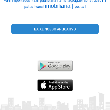
van |
importados |
taxi |
paulistana |
tenis |
açougue |
construcao |
' |
imobiliaria |
patas |
vans |
pesca |
BAIXE NOSSO APLICATIVO