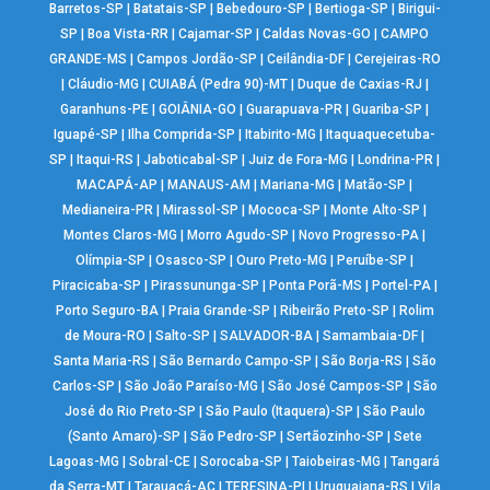
Barretos-SP
|
Batatais-SP
|
Bebedouro-SP
|
Bertioga-SP
|
Birigui-
SP
|
Boa Vista-RR
|
Cajamar-SP
|
Caldas Novas-GO
|
CAMPO
GRANDE-MS
|
Campos Jordão-SP
|
Ceilândia-DF
|
Cerejeiras-RO
|
Cláudio-MG
|
CUIABÁ (Pedra 90)-MT
|
Duque de Caxias-RJ
|
Garanhuns-PE
|
GOIÂNIA-GO
|
Guarapuava-PR
|
Guariba-SP
|
Iguapé-SP
|
Ilha Comprida-SP
|
Itabirito-MG
|
Itaquaquecetuba-
SP
|
Itaqui-RS
|
Jaboticabal-SP
|
Juiz de Fora-MG
|
Londrina-PR
|
MACAPÁ-AP
|
MANAUS-AM
|
Mariana-MG
|
Matão-SP
|
Medianeira-PR
|
Mirassol-SP
|
Mococa-SP
|
Monte Alto-SP
|
Montes Claros-MG
|
Morro Agudo-SP
|
Novo Progresso-PA
|
Olímpia-SP
|
Osasco-SP
|
Ouro Preto-MG
|
Peruíbe-SP
|
Piracicaba-SP
|
Pirassununga-SP
|
Ponta Porã-MS
|
Portel-PA
|
Porto Seguro-BA
|
Praia Grande-SP
|
Ribeirão Preto-SP
|
Rolim
de Moura-RO
|
Salto-SP
|
SALVADOR-BA
|
Samambaia-DF
|
Santa Maria-RS
|
São Bernardo Campo-SP
|
São Borja-RS
|
São
Carlos-SP
|
São João Paraíso-MG
|
São José Campos-SP
|
São
José do Rio Preto-SP
|
São Paulo (Itaquera)-SP
|
São Paulo
(Santo Amaro)-SP
|
São Pedro-SP
|
Sertãozinho-SP
|
Sete
Lagoas-MG
|
Sobral-CE
|
Sorocaba-SP
|
Taiobeiras-MG
|
Tangará
da Serra-MT
|
Tarauacá-AC
|
TERESINA-PI
|
Uruguaiana-RS
|
Vila