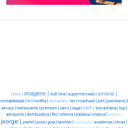
imagens |
amaral |
clara |
bull |
line |
supermercado |
contabilidade |
m |
novilha |
alexandre |
lev |
machado |
pet |
pastelaria |
|
skill |
aeropo |
restaurante |
premium |
carro |
vaga |
borracharia |
top |
aeroporto |
distribuidora |
flor |
cheiros |
padaria |
crianca |
imperio |
jeorge |
pastel |
puta |
guia |
lanches |
academia |
oticas |
convenção |