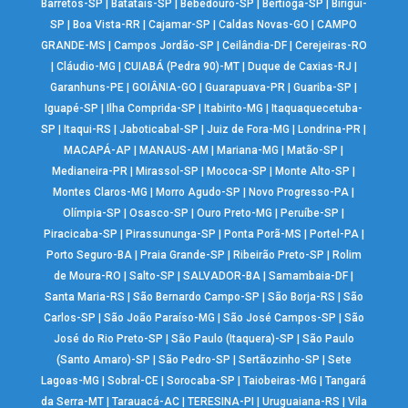
Barretos-SP
|
Batatais-SP
|
Bebedouro-SP
|
Bertioga-SP
|
Birigui-
SP
|
Boa Vista-RR
|
Cajamar-SP
|
Caldas Novas-GO
|
CAMPO
GRANDE-MS
|
Campos Jordão-SP
|
Ceilândia-DF
|
Cerejeiras-RO
|
Cláudio-MG
|
CUIABÁ (Pedra 90)-MT
|
Duque de Caxias-RJ
|
Garanhuns-PE
|
GOIÂNIA-GO
|
Guarapuava-PR
|
Guariba-SP
|
Iguapé-SP
|
Ilha Comprida-SP
|
Itabirito-MG
|
Itaquaquecetuba-
SP
|
Itaqui-RS
|
Jaboticabal-SP
|
Juiz de Fora-MG
|
Londrina-PR
|
MACAPÁ-AP
|
MANAUS-AM
|
Mariana-MG
|
Matão-SP
|
Medianeira-PR
|
Mirassol-SP
|
Mococa-SP
|
Monte Alto-SP
|
Montes Claros-MG
|
Morro Agudo-SP
|
Novo Progresso-PA
|
Olímpia-SP
|
Osasco-SP
|
Ouro Preto-MG
|
Peruíbe-SP
|
Piracicaba-SP
|
Pirassununga-SP
|
Ponta Porã-MS
|
Portel-PA
|
Porto Seguro-BA
|
Praia Grande-SP
|
Ribeirão Preto-SP
|
Rolim
de Moura-RO
|
Salto-SP
|
SALVADOR-BA
|
Samambaia-DF
|
Santa Maria-RS
|
São Bernardo Campo-SP
|
São Borja-RS
|
São
Carlos-SP
|
São João Paraíso-MG
|
São José Campos-SP
|
São
José do Rio Preto-SP
|
São Paulo (Itaquera)-SP
|
São Paulo
(Santo Amaro)-SP
|
São Pedro-SP
|
Sertãozinho-SP
|
Sete
Lagoas-MG
|
Sobral-CE
|
Sorocaba-SP
|
Taiobeiras-MG
|
Tangará
da Serra-MT
|
Tarauacá-AC
|
TERESINA-PI
|
Uruguaiana-RS
|
Vila