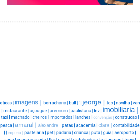
jeorge |
imagens |
oticas |
borracharia |
bull |
' |
top |
novilha |
van
imobiliaria |
|
restaurante |
açougue |
premium |
paulistana |
lev |
taxi |
machado |
cheiros |
importados |
lanches |
construcao |
convenção |
amaral |
clara |
pesca |
alexandre |
patas |
academia |
contabilidade
|
|
pastelaria |
pet |
padaria |
crianca |
puta |
guia |
aeroporto |
imperio |
vaga |
supermercado |
flor |
pastel |
distribuidora |
m |
aeropo |
tenis |