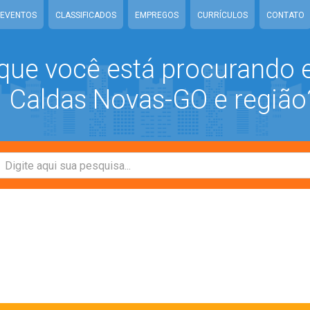
EVENTOS
CLASSIFICADOS
EMPREGOS
CURRÍCULOS
CONTATO
que você está procurando
Caldas Novas-GO e região