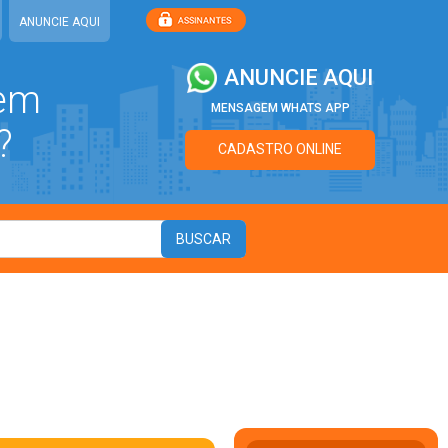
ANUNCIE AQUI
ANUNCIE AQUI
 em
MENSAGEM WHATS APP
?
CADASTRO ONLINE