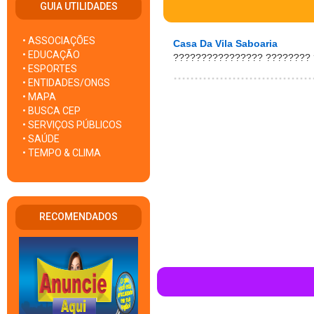
GUIA UTILIDADES
• ASSOCIAÇÕES
Casa Da Vila Saboaria
• EDUCAÇÃO
???????????????? ????????
• ESPORTES
• ENTIDADES/ONGS
• MAPA
• BUSCA CEP
• SERVIÇOS PÚBLICOS
• SAÚDE
• TEMPO & CLIMA
RECOMENDADOS