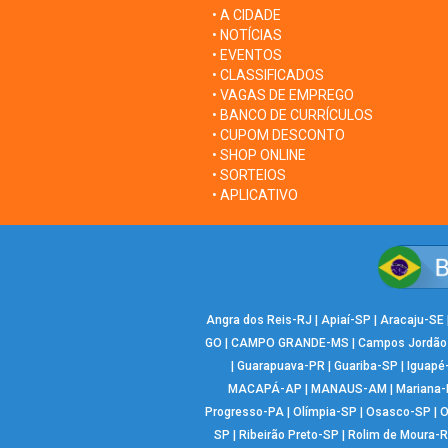
• A CIDADE
• NOTÍCIAS
• EVENTOS
• CLASSIFICADOS
• VAGAS DE EMPREGO
• BANCO DE CURRÍCULOS
• CUPOM DESCONTO
• SHOP ONLINE
• SORTEIOS
• APLICATIVO
Angra dos Reis-RJ
|
Apiaí-SP
|
Aracaju-SE
GO
|
CAMPO GRANDE-MS
|
Campos Jordão
|
Guarapuava-PR
|
Guariba-SP
|
Iguapé
MACAPÁ-AP
|
MANAUS-AM
|
Mariana
Progresso-PA
|
Olímpia-SP
|
Osasco-SP
|
O
SP
|
Ribeirão Preto-SP
|
Rolim de Moura-