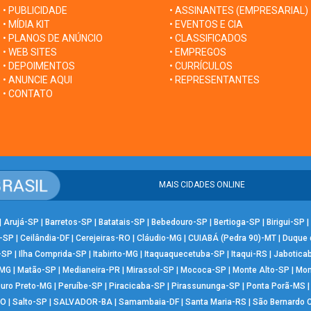
• PUBLICIDADE
• ASSINANTES (EMPRESARIAL)
• MÍDIA KIT
• EVENTOS E CIA
• PLANOS DE ANÚNCIO
• CLASSIFICADOS
• WEB SITES
• EMPREGOS
• DEPOIMENTOS
• CURRÍCULOS
• ANUNCIE AQUI
• REPRESENTANTES
• CONTATO
MAIS CIDADES ONLINE
|
Arujá-SP
|
Barretos-SP
|
Batatais-SP
|
Bebedouro-SP
|
Bertioga-SP
|
Birigui-SP
|
-SP
|
Ceilândia-DF
|
Cerejeiras-RO
|
Cláudio-MG
|
CUIABÁ (Pedra 90)-MT
|
Duque 
-SP
|
Ilha Comprida-SP
|
Itabirito-MG
|
Itaquaquecetuba-SP
|
Itaqui-RS
|
Jabotica
-MG
|
Matão-SP
|
Medianeira-PR
|
Mirassol-SP
|
Mococa-SP
|
Monte Alto-SP
|
Mon
uro Preto-MG
|
Peruíbe-SP
|
Piracicaba-SP
|
Pirassununga-SP
|
Ponta Porã-MS
RO
|
Salto-SP
|
SALVADOR-BA
|
Samambaia-DF
|
Santa Maria-RS
|
São Bernardo