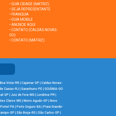
• GUIA CIDADE (MATRIZ)
• SEJA REPRESENTANTE
• FRANQUIA
• GUIA MOBILE
• ANUNCIE AQUI
• CONTATO (CALDAS NOVAS-
GO)
• CONTATO (MATRIZ)
Boa Vista-RR
|
Cajamar-SP
|
Caldas Novas-
de Caxias-RJ
|
Garanhuns-PE
|
GOIÂNIA-GO
bal-SP
|
Juiz de Fora-MG
|
Londrina-PR
|
tes Claros-MG
|
Morro Agudo-SP
|
Novo
|
Portel-PA
|
Porto Seguro-BA
|
Praia Grande-
 Campo-SP
|
São Borja-RS
|
São Carlos-SP
|