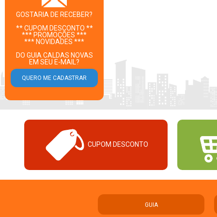
GOSTARIA DE RECEBER?
** CUPOM DESCONTO **
*** PROMOÇÕES ***
*** NOVIDADES ***
DO GUIA CALDAS NOVAS
EM SEU E-MAIL?
CUPOM DESCONTO
GUIA