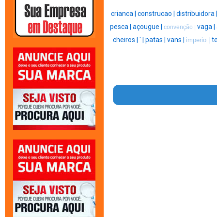
crianca |
construcao |
distribuidora 
pesca |
açougue |
vaga |
convenção |
cheiros |
' |
patas |
vans |
t
imperio |