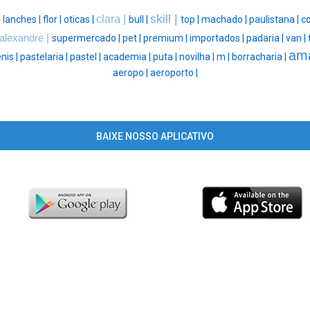
skill |
clara |
|
lanches |
flor |
oticas |
bull |
top |
machado |
paulistana |
co
alexandre |
supermercado |
pet |
premium |
importados |
padaria |
van |
ama
enis |
pastelaria |
pastel |
academia |
puta |
novilha |
m |
borracharia |
aeropo |
aeroporto |
BAIXE NOSSO APLICATIVO