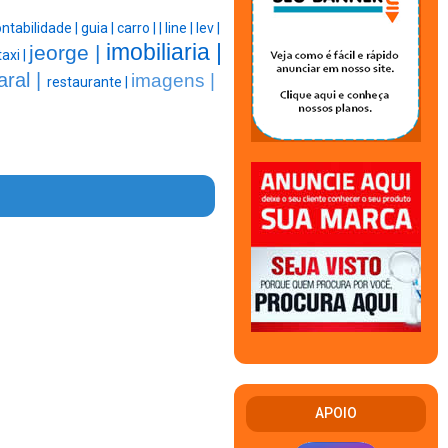
ntabilidade |
guia |
carro |
|
line |
lev |
imobiliaria |
jeorge |
taxi |
ral |
imagens |
restaurante |
APOIO