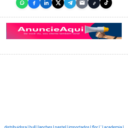
distribuidora |
bull |
lanches |
pastel |
importados |
flor |
' |
academia |