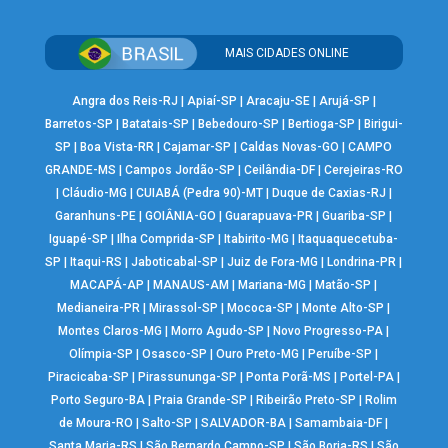
MAIS CIDADES ONLINE
Angra dos Reis-RJ
|
Apiaí-SP
|
Aracaju-SE
|
Arujá-SP
|
Barretos-SP
|
Batatais-SP
|
Bebedouro-SP
|
Bertioga-SP
|
Birigui-
SP
|
Boa Vista-RR
|
Cajamar-SP
|
Caldas Novas-GO
|
CAMPO
GRANDE-MS
|
Campos Jordão-SP
|
Ceilândia-DF
|
Cerejeiras-RO
|
Cláudio-MG
|
CUIABÁ (Pedra 90)-MT
|
Duque de Caxias-RJ
|
Garanhuns-PE
|
GOIÂNIA-GO
|
Guarapuava-PR
|
Guariba-SP
|
Iguapé-SP
|
Ilha Comprida-SP
|
Itabirito-MG
|
Itaquaquecetuba-
SP
|
Itaqui-RS
|
Jaboticabal-SP
|
Juiz de Fora-MG
|
Londrina-PR
|
MACAPÁ-AP
|
MANAUS-AM
|
Mariana-MG
|
Matão-SP
|
Medianeira-PR
|
Mirassol-SP
|
Mococa-SP
|
Monte Alto-SP
|
Montes Claros-MG
|
Morro Agudo-SP
|
Novo Progresso-PA
|
Olímpia-SP
|
Osasco-SP
|
Ouro Preto-MG
|
Peruíbe-SP
|
Piracicaba-SP
|
Pirassununga-SP
|
Ponta Porã-MS
|
Portel-PA
|
Porto Seguro-BA
|
Praia Grande-SP
|
Ribeirão Preto-SP
|
Rolim
de Moura-RO
|
Salto-SP
|
SALVADOR-BA
|
Samambaia-DF
|
Santa Maria-RS
|
São Bernardo Campo-SP
|
São Borja-RS
|
São