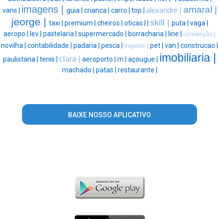
imagens |
amaral |
vans |
guia |
crianca |
carro |
top |
alexandre |
jeorge |
skill |
taxi |
premium |
cheiros |
oticas |
|
puta |
vaga |
aeropo |
lev |
pastelaria |
supermercado |
borracharia |
line |
convenção |
novilha |
contabilidade |
padaria |
pesca |
pet |
van |
construcao |
imperio |
imobiliaria |
clara |
paulistana |
tenis |
aeroporto |
m |
açougue |
machado |
patas |
restaurante |
BAIXE NOSSO APLICATIVO