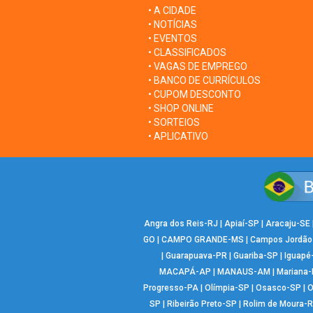
• A CIDADE
• NOTÍCIAS
• EVENTOS
• CLASSIFICADOS
• VAGAS DE EMPREGO
• BANCO DE CURRÍCULOS
• CUPOM DESCONTO
• SHOP ONLINE
• SORTEIOS
• APLICATIVO
Angra dos Reis-RJ
|
Apiaí-SP
|
Aracaju-SE
GO
|
CAMPO GRANDE-MS
|
Campos Jordão
|
Guarapuava-PR
|
Guariba-SP
|
Iguapé
MACAPÁ-AP
|
MANAUS-AM
|
Mariana
Progresso-PA
|
Olímpia-SP
|
Osasco-SP
|
O
SP
|
Ribeirão Preto-SP
|
Rolim de Moura-