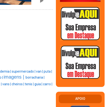
demia |
supermercado |
van |
puta |
imagens |
 |
borracharia |
 |
vans |
cheiros |
tenis |
guia |
carro |
APOIO