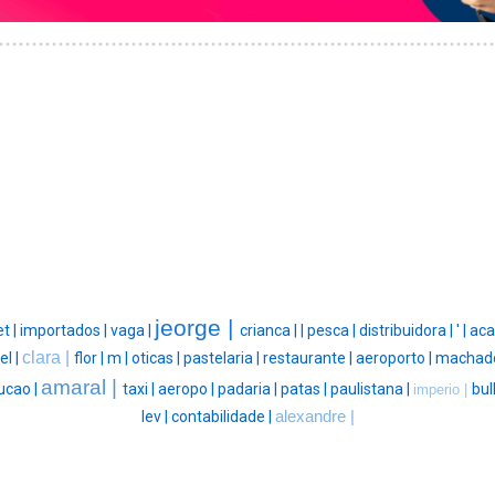
jeorge |
t |
importados |
vaga |
crianca |
|
pesca |
distribuidora |
' |
aca
clara |
el |
flor |
m |
oticas |
pastelaria |
restaurante |
aeroporto |
machado
amaral |
ucao |
taxi |
aeropo |
padaria |
patas |
paulistana |
bull
imperio |
lev |
contabilidade |
alexandre |