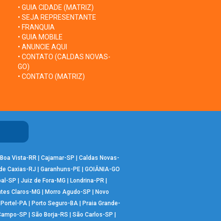
• GUIA CIDADE (MATRIZ)
• SEJA REPRESENTANTE
• FRANQUIA
• GUIA MOBILE
• ANUNCIE AQUI
• CONTATO (CALDAS NOVAS-
GO)
• CONTATO (MATRIZ)
Boa Vista-RR
|
Cajamar-SP
|
Caldas Novas-
de Caxias-RJ
|
Garanhuns-PE
|
GOIÂNIA-GO
bal-SP
|
Juiz de Fora-MG
|
Londrina-PR
|
tes Claros-MG
|
Morro Agudo-SP
|
Novo
|
Portel-PA
|
Porto Seguro-BA
|
Praia Grande-
 Campo-SP
|
São Borja-RS
|
São Carlos-SP
|