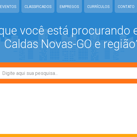
EVENTOS
CLASSIFICADOS
EMPREGOS
CURRÍCULOS
CONTATO
que você está procurando
Caldas Novas-GO e região