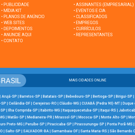
• PUBLICIDADE
• ASSINANTES (EMPRESARIAL)
• MÍDIA KIT
• EVENTOS E CIA
• PLANOS DE ANÚNCIO
• CLASSIFICADOS
• WEB SITES
• EMPREGOS
• DEPOIMENTOS
• CURRÍCULOS
• ANUNCIE AQUI
• REPRESENTANTES
• CONTATO
MAIS CIDADES ONLINE
|
Arujá-SP
|
Barretos-SP
|
Batatais-SP
|
Bebedouro-SP
|
Bertioga-SP
|
Birigui-SP
|
-SP
|
Ceilândia-DF
|
Cerejeiras-RO
|
Cláudio-MG
|
CUIABÁ (Pedra 90)-MT
|
Duque 
-SP
|
Ilha Comprida-SP
|
Itabirito-MG
|
Itaquaquecetuba-SP
|
Itaqui-RS
|
Jabotica
-MG
|
Matão-SP
|
Medianeira-PR
|
Mirassol-SP
|
Mococa-SP
|
Monte Alto-SP
|
Mon
uro Preto-MG
|
Peruíbe-SP
|
Piracicaba-SP
|
Pirassununga-SP
|
Ponta Porã-MS
RO
|
Salto-SP
|
SALVADOR-BA
|
Samambaia-DF
|
Santa Maria-RS
|
São Bernardo