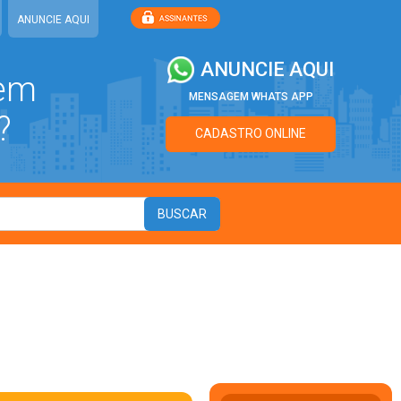
ANUNCIE AQUI
ANUNCIE AQUI
 em
MENSAGEM WHATS APP
?
CADASTRO ONLINE