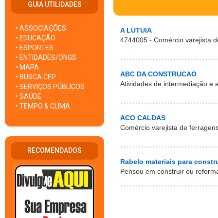
GUIA UTILIDADES
• ASSOCIAÇÕES
A LUTUIA
• EDUCAÇÃO
4744005 - Comércio varejista d
• ESPORTES
• ENTIDADES/ONGS
• MAPA
ABC DA CONSTRUCAO
• BUSCA CEP
Atividades de intermediação e 
• SERVIÇOS PÚBLICOS
• SAÚDE
• TEMPO & CLIMA
ACO CALDAS
Comércio varejista de ferragen
RECOMENDADOS
Rabelo materiais para constr
Pensou em construir ou reform