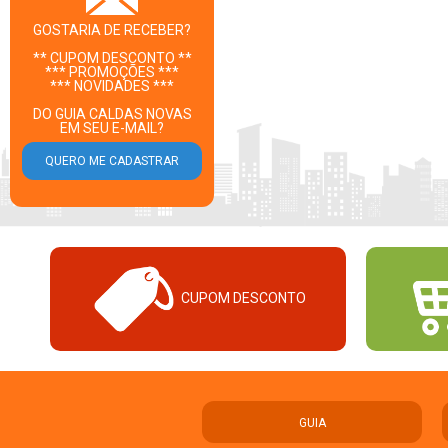
GOSTARIA DE RECEBER?
** CUPOM DESCONTO **
*** PROMOÇÕES ***
*** NOVIDADES ***
DO GUIA CALDAS NOVAS
EM SEU E-MAIL?
CUPOM DESCONTO
GUIA