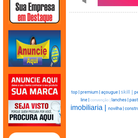
skill |
top |
premium |
açougue |
pe
line |
lanches |
past
convenção |
imobiliaria |
novilha |
constr