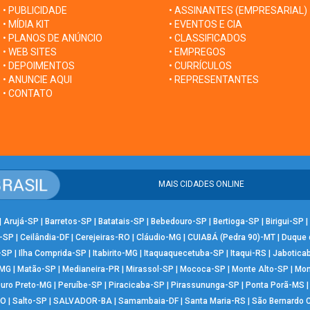
• PUBLICIDADE
• ASSINANTES (EMPRESARIAL)
• MÍDIA KIT
• EVENTOS E CIA
• PLANOS DE ANÚNCIO
• CLASSIFICADOS
• WEB SITES
• EMPREGOS
• DEPOIMENTOS
• CURRÍCULOS
• ANUNCIE AQUI
• REPRESENTANTES
• CONTATO
MAIS CIDADES ONLINE
|
Arujá-SP
|
Barretos-SP
|
Batatais-SP
|
Bebedouro-SP
|
Bertioga-SP
|
Birigui-SP
|
-SP
|
Ceilândia-DF
|
Cerejeiras-RO
|
Cláudio-MG
|
CUIABÁ (Pedra 90)-MT
|
Duque 
-SP
|
Ilha Comprida-SP
|
Itabirito-MG
|
Itaquaquecetuba-SP
|
Itaqui-RS
|
Jabotica
-MG
|
Matão-SP
|
Medianeira-PR
|
Mirassol-SP
|
Mococa-SP
|
Monte Alto-SP
|
Mon
uro Preto-MG
|
Peruíbe-SP
|
Piracicaba-SP
|
Pirassununga-SP
|
Ponta Porã-MS
RO
|
Salto-SP
|
SALVADOR-BA
|
Samambaia-DF
|
Santa Maria-RS
|
São Bernardo