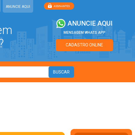
ANUNCIE AQUI
ANUNCIE AQUI
 em
MENSAGEM WHATS APP
?
CADASTRO ONLINE