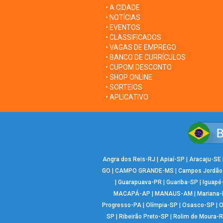
• A CIDADE
• NOTÍCIAS
• EVENTOS
• CLASSIFICADOS
• VAGAS DE EMPREGO
• BANCO DE CURRÍCULOS
• CUPOM DESCONTO
• SHOP ONLINE
• SORTEIOS
• APLICATIVO
Angra dos Reis-RJ
|
Apiaí-SP
|
Aracaju-SE
GO
|
CAMPO GRANDE-MS
|
Campos Jordão
|
Guarapuava-PR
|
Guariba-SP
|
Iguapé
MACAPÁ-AP
|
MANAUS-AM
|
Mariana
Progresso-PA
|
Olímpia-SP
|
Osasco-SP
|
O
SP
|
Ribeirão Preto-SP
|
Rolim de Moura-