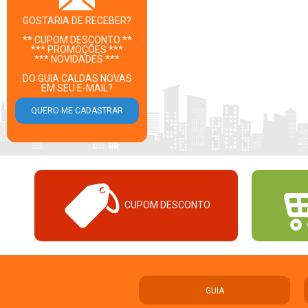
GOSTARIA DE RECEBER?
** CUPOM DESCONTO **
*** PROMOÇÕES ***
*** NOVIDADES ***
DO GUIA CALDAS NOVAS
EM SEU E-MAIL?
CUPOM DESCONTO
GUIA