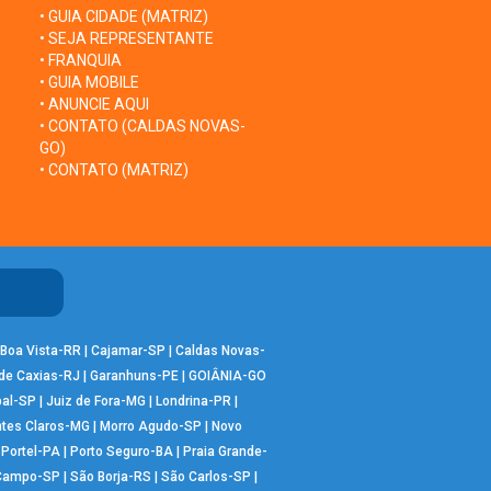
• GUIA CIDADE (MATRIZ)
• SEJA REPRESENTANTE
• FRANQUIA
• GUIA MOBILE
• ANUNCIE AQUI
• CONTATO (CALDAS NOVAS-
GO)
• CONTATO (MATRIZ)
Boa Vista-RR
|
Cajamar-SP
|
Caldas Novas-
de Caxias-RJ
|
Garanhuns-PE
|
GOIÂNIA-GO
bal-SP
|
Juiz de Fora-MG
|
Londrina-PR
|
tes Claros-MG
|
Morro Agudo-SP
|
Novo
|
Portel-PA
|
Porto Seguro-BA
|
Praia Grande-
 Campo-SP
|
São Borja-RS
|
São Carlos-SP
|