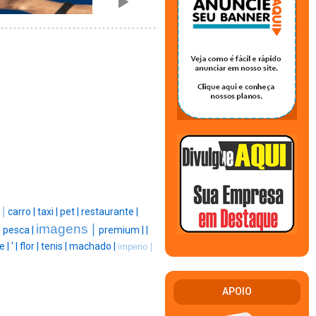
 |
carro |
taxi |
pet |
restaurante |
imagens |
|
pesca |
premium |
|
e |
' |
flor |
tenis |
machado |
imperio |
APOIO