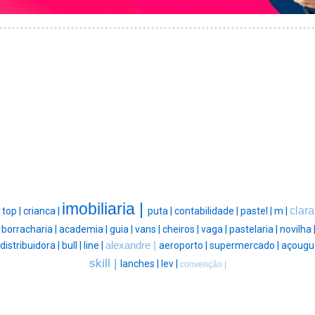
imobiliaria |
clara
|
top |
crianca |
puta |
contabilidade |
pastel |
m |
|
borracharia |
academia |
guia |
vans |
cheiros |
vaga |
pastelaria |
novilha 
distribuidora |
bull |
line |
alexandre |
aeroporto |
supermercado |
açougu
skill |
lanches |
lev |
convenção |