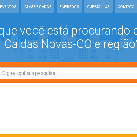
EVENTOS
CLASSIFICADOS
EMPREGOS
CURRÍCULOS
CONTATO
que você está procurando
Caldas Novas-GO e região