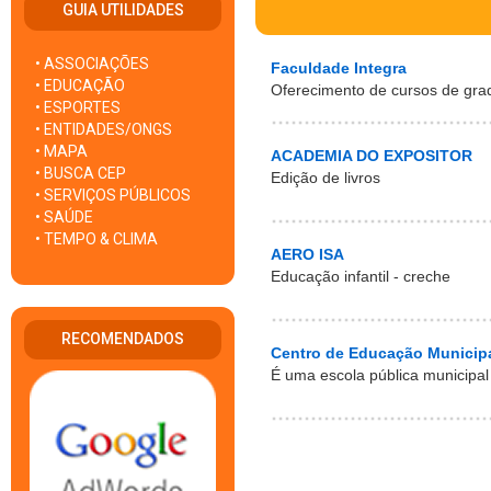
GUIA UTILIDADES
• ASSOCIAÇÕES
Faculdade Integra
• EDUCAÇÃO
Oferecimento de cursos de gra
• ESPORTES
• ENTIDADES/ONGS
• MAPA
ACADEMIA DO EXPOSITOR
• BUSCA CEP
Edição de livros
• SERVIÇOS PÚBLICOS
• SAÚDE
• TEMPO & CLIMA
AERO ISA
Educação infantil - creche
RECOMENDADOS
Centro de Educação Municipa
É uma escola pública municipal