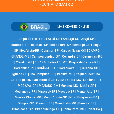
• CONTATO (MATRIZ)
MAIS CIDADES ONLINE
Angra dos Reis-RJ
|
Apiaí-SP
|
Aracaju-SE
|
Arujá-SP
|
Barretos-SP
|
Batatais-SP
|
Bebedouro-SP
|
Bertioga-SP
|
Birigui-
SP
|
Boa Vista-RR
|
Cajamar-SP
|
Caldas Novas-GO
|
CAMPO
GRANDE-MS
|
Campos Jordão-SP
|
Ceilândia-DF
|
Cerejeiras-RO
|
Cláudio-MG
|
CUIABÁ (Pedra 90)-MT
|
Duque de Caxias-RJ
|
Garanhuns-PE
|
GOIÂNIA-GO
|
Guarapuava-PR
|
Guariba-SP
|
Iguapé-SP
|
Ilha Comprida-SP
|
Itabirito-MG
|
Itaquaquecetuba-
SP
|
Itaqui-RS
|
Jaboticabal-SP
|
Juiz de Fora-MG
|
Londrina-PR
|
MACAPÁ-AP
|
MANAUS-AM
|
Mariana-MG
|
Matão-SP
|
Medianeira-PR
|
Mirassol-SP
|
Mococa-SP
|
Monte Alto-SP
|
Montes Claros-MG
|
Morro Agudo-SP
|
Novo Progresso-PA
|
Olímpia-SP
|
Osasco-SP
|
Ouro Preto-MG
|
Peruíbe-SP
|
Piracicaba-SP
|
Pirassununga-SP
|
Ponta Porã-MS
|
Portel-PA
|