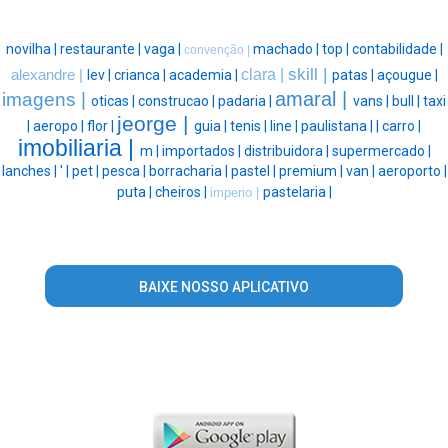
novilha |
restaurante |
vaga |
machado |
top |
contabilidade |
convenção |
skill |
clara |
alexandre |
lev |
crianca |
academia |
patas |
açougue |
amaral |
imagens |
oticas |
construcao |
padaria |
vans |
bull |
taxi
jeorge |
|
aeropo |
flor |
guia |
tenis |
line |
paulistana |
|
carro |
imobiliaria |
m |
importados |
distribuidora |
supermercado |
lanches |
' |
pet |
pesca |
borracharia |
pastel |
premium |
van |
aeroporto |
puta |
cheiros |
pastelaria |
imperio |
BAIXE NOSSO APLICATIVO