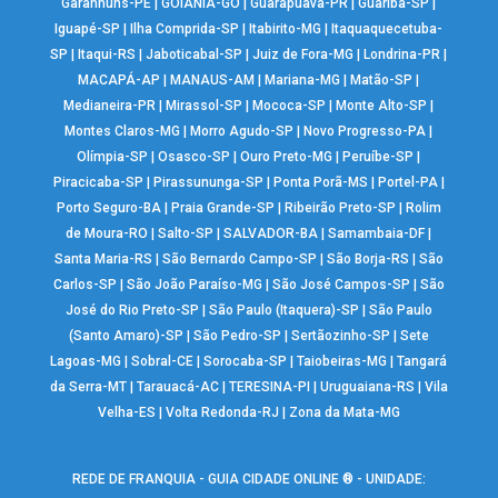
Garanhuns-PE
|
GOIÂNIA-GO
|
Guarapuava-PR
|
Guariba-SP
|
Iguapé-SP
|
Ilha Comprida-SP
|
Itabirito-MG
|
Itaquaquecetuba-
SP
|
Itaqui-RS
|
Jaboticabal-SP
|
Juiz de Fora-MG
|
Londrina-PR
|
MACAPÁ-AP
|
MANAUS-AM
|
Mariana-MG
|
Matão-SP
|
Medianeira-PR
|
Mirassol-SP
|
Mococa-SP
|
Monte Alto-SP
|
Montes Claros-MG
|
Morro Agudo-SP
|
Novo Progresso-PA
|
Olímpia-SP
|
Osasco-SP
|
Ouro Preto-MG
|
Peruíbe-SP
|
Piracicaba-SP
|
Pirassununga-SP
|
Ponta Porã-MS
|
Portel-PA
|
Porto Seguro-BA
|
Praia Grande-SP
|
Ribeirão Preto-SP
|
Rolim
de Moura-RO
|
Salto-SP
|
SALVADOR-BA
|
Samambaia-DF
|
Santa Maria-RS
|
São Bernardo Campo-SP
|
São Borja-RS
|
São
Carlos-SP
|
São João Paraíso-MG
|
São José Campos-SP
|
São
José do Rio Preto-SP
|
São Paulo (Itaquera)-SP
|
São Paulo
(Santo Amaro)-SP
|
São Pedro-SP
|
Sertãozinho-SP
|
Sete
Lagoas-MG
|
Sobral-CE
|
Sorocaba-SP
|
Taiobeiras-MG
|
Tangará
da Serra-MT
|
Tarauacá-AC
|
TERESINA-PI
|
Uruguaiana-RS
|
Vila
Velha-ES
|
Volta Redonda-RJ
|
Zona da Mata-MG
REDE DE FRANQUIA - GUIA CIDADE ONLINE ® - UNIDADE: