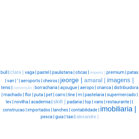
clara |
bull |
vaga |
pastel |
paulistana |
oticas |
premium |
patas
imperio |
jeorge |
imagens |
amaral |
|
van |
' |
aeroporto |
cheiros |
tenis |
borracharia |
açougue |
aeropo |
crianca |
distribuidora
convenção |
|
machado |
flor |
puta |
pet |
carro |
line |
m |
pastelaria |
supermercado |
skill |
lev |
novilha |
academia |
padaria |
top |
vans |
restaurante |
|
imobiliaria |
construcao |
importados |
lanches |
contabilidade |
pesca |
guia |
taxi |
alexandre |